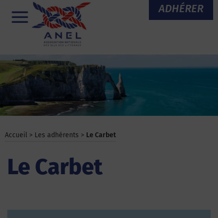
Aller
ADHÉRER
au
Menu
contenu
Accueil
>
Les adhérents
>
Le Carbet
Le Carbet