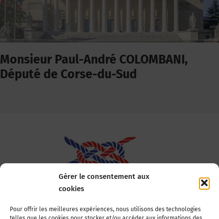
Monsieur Paul-André COLOMBANI,
Député de Corse-du-Sud
Gérer le consentement aux
cookies
Association Nationale des Elus des Littoraux
Pour offrir les meilleures expériences, nous utilisons des technologies
telles que les cookies pour stocker et/ou accéder aux informations des