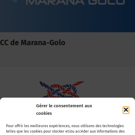
CC de Marana-Golo
Gérer le consentement aux
cookies
Association Nationale des Elus des Littoraux
Pour offrir les meilleures expériences, nous utilisons des technologies
telles que les cookies pour stocker et/ou accéder aux informations des
22, boulevard de la Tour-Maubourg