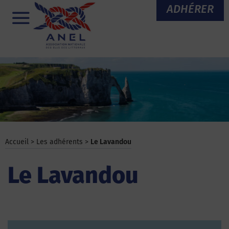
Aller
ADHÉRER
au
Menu
contenu
Accueil
>
Les adhérents
>
Le Lavandou
Le Lavandou