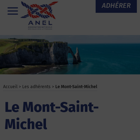
Aller
ADHÉRER
au
Menu
contenu
Accueil
>
Les adhérents
>
Le Mont-Saint-Michel
Le Mont-Saint-
Michel