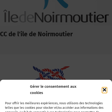
CC de l'ile de Noirmoutier
Gérer le consentement aux
cookies
Association Nationale des Elus des Littoraux
Pour offrir les meilleures expériences, nous utilisons des technologies
telles que les cookies pour stocker et/ou accéder aux informations des
22, boulevard de la Tour-Maubourg