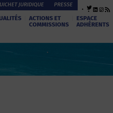
UICHET JURIDIQUE
PRESSE
Twitter
LinkedI
Inst
R
F
UALITÉS
ACTIONS ET
ESPACE
COMMISSIONS
ADHÉRENTS