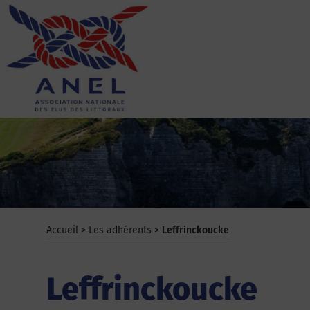
Aller
au
contenu
ANEL
Accueil
>
Les adhérents
>
Leffrinckoucke
Leffrinckoucke