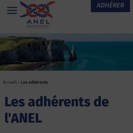
Aller
ADHÉRER
au
Menu
contenu
Accueil
>
Les adhérents
Les adhérents de
l'ANEL