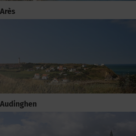
Arès
Audinghen