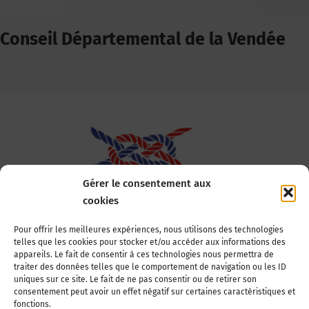
Conseil Départemental de la Vendée
Gérer le consentement aux
cookies
Association Nationale des Elus des Littoraux
Pour offrir les meilleures expériences, nous utilisons des technologies
telles que les cookies pour stocker et/ou accéder aux informations des
22, boulevard de la Tour-Maubourg
appareils. Le fait de consentir à ces technologies nous permettra de
75007 Paris
traiter des données telles que le comportement de navigation ou les ID
Tél : 01 44 11 11 70
uniques sur ce site. Le fait de ne pas consentir ou de retirer son
consentement peut avoir un effet négatif sur certaines caractéristiques et
E-mail : anel-secretariat@anel.asso.fr
fonctions.