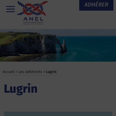
Aller
ADHÉRER
au
Menu
contenu
Accueil
>
Les adhérents
>
Lugrin
Lugrin