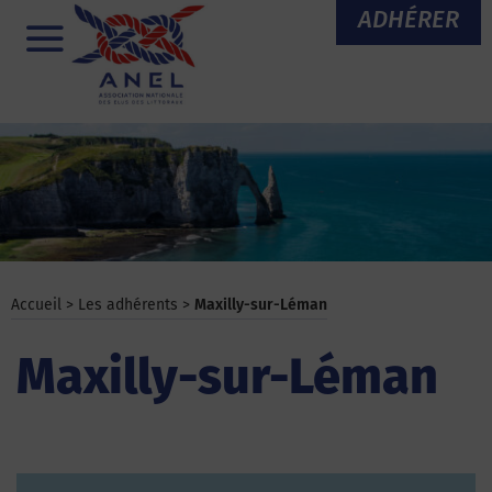
Aller
ADHÉRER
au
Menu
contenu
Accueil
>
Les adhérents
>
Maxilly-sur-Léman
Maxilly-sur-Léman