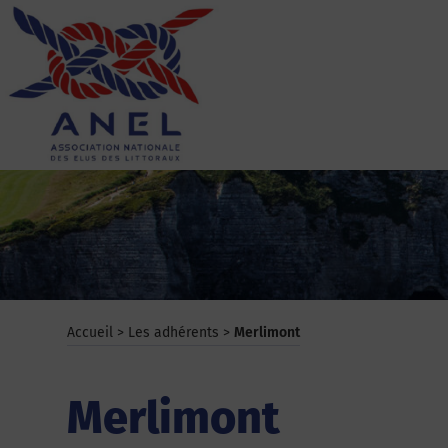
Aller
au
contenu
ANEL
Accueil
>
Les adhérents
>
Merlimont
Merlimont