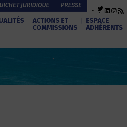
UICHET JURIDIQUE
PRESSE
Twitter
LinkedI
Inst
R
F
UALITÉS
ACTIONS ET
ESPACE
COMMISSIONS
ADHÉRENTS