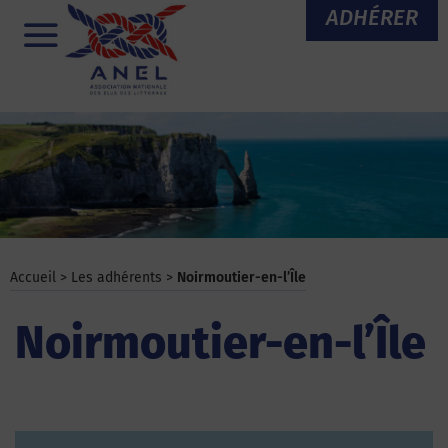
Aller
ADHÉRER
au
Menu
contenu
Accueil
>
Les adhérents
>
Noirmoutier-en-l’Île
Noirmoutier-en-l’Île