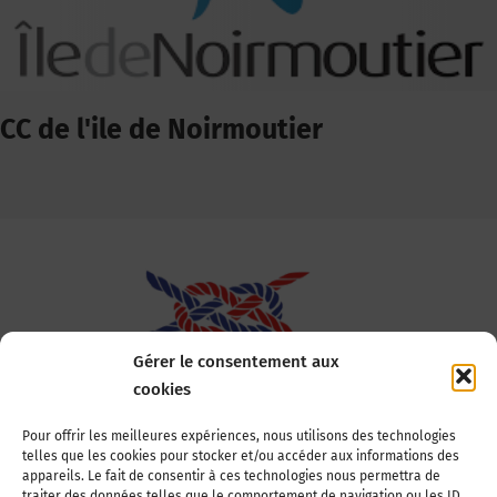
CC de l'ile de Noirmoutier
Gérer le consentement aux
cookies
Association Nationale des Elus des Littoraux
Pour offrir les meilleures expériences, nous utilisons des technologies
telles que les cookies pour stocker et/ou accéder aux informations des
22, boulevard de la Tour-Maubourg
appareils. Le fait de consentir à ces technologies nous permettra de
75007 Paris
traiter des données telles que le comportement de navigation ou les ID