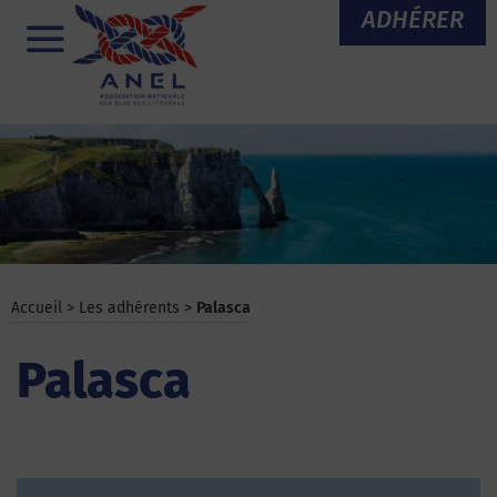
Aller
ADHÉRER
au
Menu
contenu
Accueil
>
Les adhérents
>
Palasca
Palasca