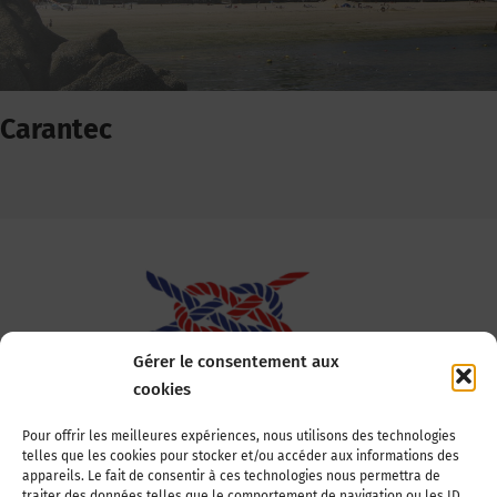
Carantec
Gérer le consentement aux
cookies
Association Nationale des Elus des Littoraux
Pour offrir les meilleures expériences, nous utilisons des technologies
telles que les cookies pour stocker et/ou accéder aux informations des
22, boulevard de la Tour-Maubourg
appareils. Le fait de consentir à ces technologies nous permettra de
75007 Paris
traiter des données telles que le comportement de navigation ou les ID