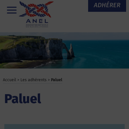
Aller
ADHÉRER
au
Menu
contenu
Accueil
>
Les adhérents
>
Paluel
Paluel