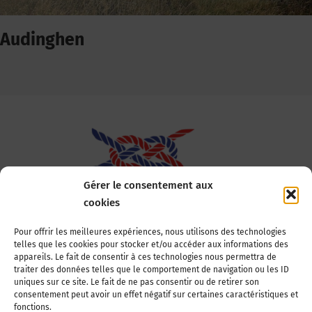
Audinghen
Gérer le consentement aux
cookies
Association Nationale des Elus des Littoraux
Pour offrir les meilleures expériences, nous utilisons des technologies
telles que les cookies pour stocker et/ou accéder aux informations des
22, boulevard de la Tour-Maubourg
appareils. Le fait de consentir à ces technologies nous permettra de
75007 Paris
traiter des données telles que le comportement de navigation ou les ID
Tél : 01 44 11 11 70
uniques sur ce site. Le fait de ne pas consentir ou de retirer son
consentement peut avoir un effet négatif sur certaines caractéristiques et
E-mail : anel-secretariat@anel.asso.fr
fonctions.