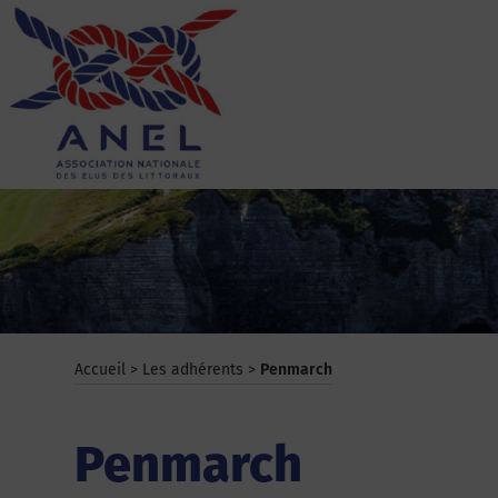
Aller
au
contenu
ANEL
Accueil
>
Les adhérents
>
Penmarch
Penmarch