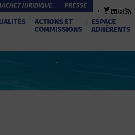
UICHET JURIDIQUE
PRESSE
Twitter
LinkedI
Inst
R
F
UALITÉS
ACTIONS ET
ESPACE
COMMISSIONS
ADHÉRENTS