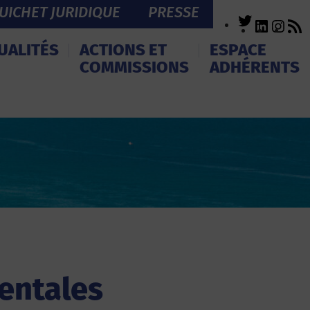
UICHET JURIDIQUE
PRESSE
Twitter
LinkedI
Inst
R
F
UALITÉS
ACTIONS ET
ESPACE
COMMISSIONS
ADHÉRENTS
entales