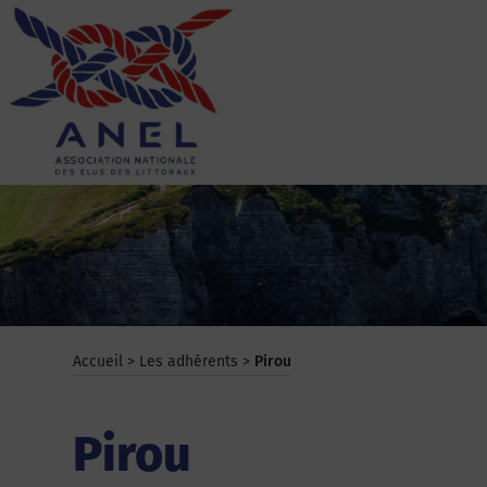
Aller
au
contenu
ANEL
Accueil
>
Les adhérents
>
Pirou
Pirou