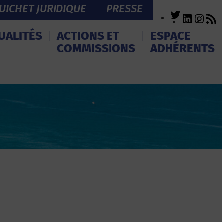
UICHET JURIDIQUE
PRESSE
Twitter
LinkedI
Inst
R
F
UALITÉS
ACTIONS ET
ESPACE
COMMISSIONS
ADHÉRENTS