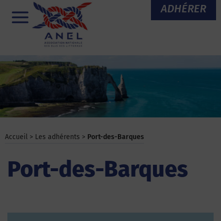
Aller
ADHÉRER
au
Menu
contenu
Accueil
>
Les adhérents
>
Port-des-Barques
Port-des-Barques