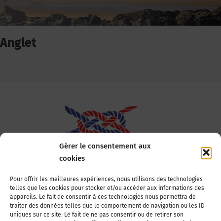
Anglet
Gérer le consentement aux
cookies
Association Nationale des Elus des Littoraux
Pour offrir les meilleures expériences, nous utilisons des technologies
telles que les cookies pour stocker et/ou accéder aux informations des
22, boulevard de la Tour-Maubourg
appareils. Le fait de consentir à ces technologies nous permettra de
75007 Paris
traiter des données telles que le comportement de navigation ou les ID
Tél : 01 44 11 11 70
uniques sur ce site. Le fait de ne pas consentir ou de retirer son