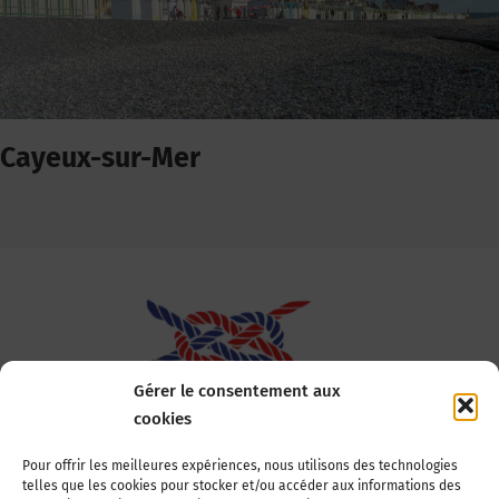
Cayeux-sur-Mer
Gérer le consentement aux
cookies
Association Nationale des Elus des Littoraux
Pour offrir les meilleures expériences, nous utilisons des technologies
telles que les cookies pour stocker et/ou accéder aux informations des
22, boulevard de la Tour-Maubourg