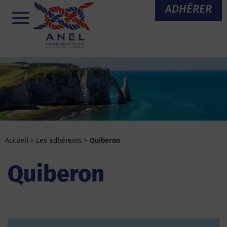
Aller
ADHÉRER
au
Menu
contenu
Accueil
>
Les adhérents
>
Quiberon
Quiberon