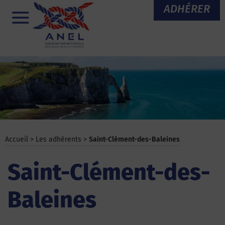
Aller
ADHÉRER
au
Menu
contenu
Accueil
>
Les adhérents
>
Saint-Clément-des-Baleines
Saint-Clément-des-
Baleines