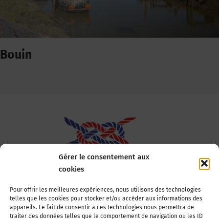
Bouin
Gérer le consentement aux
cookies
Association Nationale des Elus des Littoraux
Pour offrir les meilleures expériences, nous utilisons des technologies
telles que les cookies pour stocker et/ou accéder aux informations des
22, boulevard de la Tour-Maubourg
appareils. Le fait de consentir à ces technologies nous permettra de
75007 Paris
traiter des données telles que le comportement de navigation ou les ID