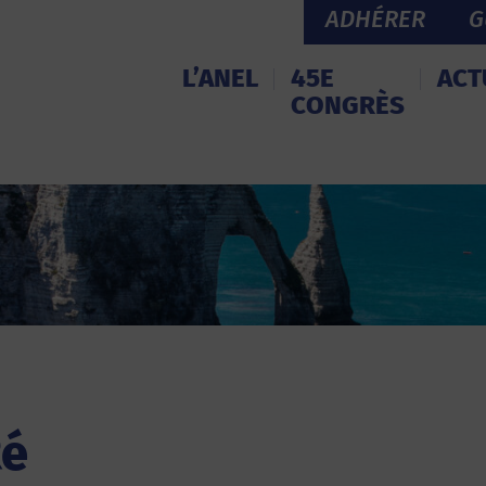
ADHÉRER
G
L’ANEL
45E
ACT
CONGRÈS
Ré