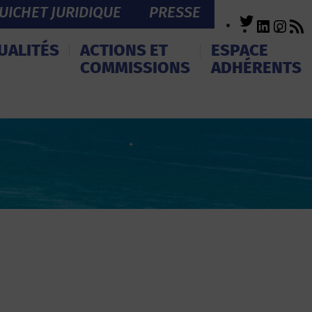
UICHET JURIDIQUE
PRESSE
Twitter
LinkedI
Inst
R
F
UALITÉS
ACTIONS ET
ESPACE
COMMISSIONS
ADHÉRENTS