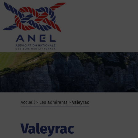
Aller
au
contenu
ANEL
Accueil
>
Les adhérents
>
Valeyrac
Valeyrac