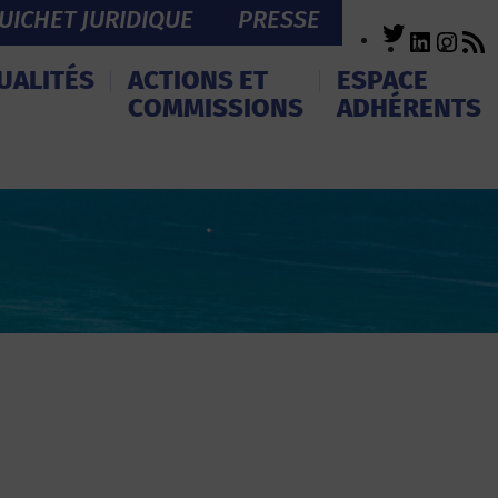
UICHET JURIDIQUE
PRESSE
Twitter
LinkedI
Inst
R
F
UALITÉS
ACTIONS ET
ESPACE
COMMISSIONS
ADHÉRENTS