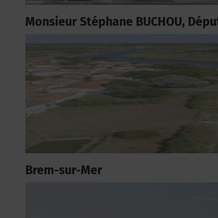
Monsieur Stéphane BUCHOU, Dépu
Brem-sur-Mer