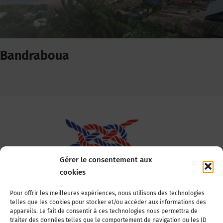
Bandraboua
Gérer le consentement aux
cookies
Association Nationale des Elus des Littoraux
Pour offrir les meilleures expériences, nous utilisons des technologies
telles que les cookies pour stocker et/ou accéder aux informations des
22, boulevard de la Tour-Maubourg
appareils. Le fait de consentir à ces technologies nous permettra de
75007 Paris
traiter des données telles que le comportement de navigation ou les ID