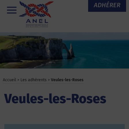
Aller
ADHÉRER
au
Menu
contenu
Accueil
>
Les adhérents
>
Veules-les-Roses
Veules-les-Roses