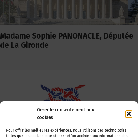
Madame Sophie PANONACLE, Députée
de La Gironde
Gérer le consentement aux
cookies
Association Nationale des Elus des Littoraux
Pour offrir les meilleures expériences, nous utilisons des technologies
telles que les cookies pour stocker et/ou accéder aux informations des
22, boulevard de la Tour-Maubourg