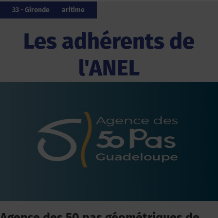
971 - Guadeloupe
33 - Gironde
56 - Morbihan
56 - Morbihan
972 - Martinique
976 - Mayotte
17 - Charente-Maritime
20 - Corse
80 - Somme
33 - Gironde
Les adhérents de
l'ANEL