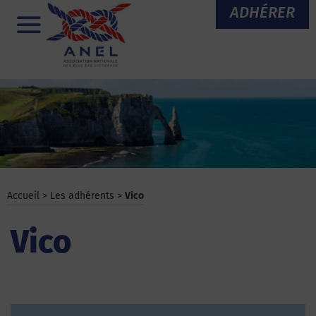
Aller
ADHÉRER
au
Menu
contenu
Accueil
>
Les adhérents
>
Vico
Vico