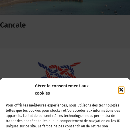
Cancale
Gérer le consentement aux
cookies
Association Nationale des Elus des Littoraux
Pour offrir les meilleures expériences, nous utilisons des technologies
telles que les cookies pour stocker et/ou accéder aux informations des
22, boulevard de la Tour-Maubourg
appareils. Le fait de consentir à ces technologies nous permettra de
75007 Paris
traiter des données telles que le comportement de navigation ou les ID
Tél : 01 44 11 11 70
uniques sur ce site. Le fait de ne pas consentir ou de retirer son