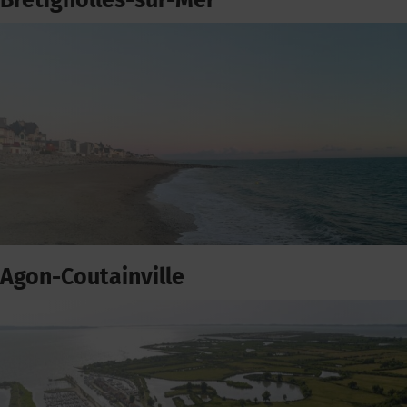
Bretignolles-sur-Mer
Agon-Coutainville