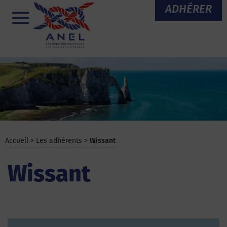
Aller
ADHÉRER
au
Menu
contenu
Accueil
>
Les adhérents
>
Wissant
Wissant