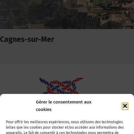
Cagnes-sur-Mer
Gérer le consentement aux
cookies
Association Nationale des Elus des Littoraux
Pour offrir les meilleures expériences, nous utilisons des technologies
telles que les cookies pour stocker et/ou accéder aux informations des
22, boulevard de la Tour-Maubourg
appareils. Le fait de consentir à ces technologies nous permettra de