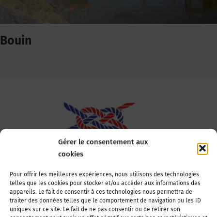
Bouin
Gérer le consentement aux
cookies
Association Nationale des Elus des Littoraux
Pour offrir les meilleures expériences, nous utilisons des technologies
telles que les cookies pour stocker et/ou accéder aux informations des
22, boulevard de la Tour-Maubourg
appareils. Le fait de consentir à ces technologies nous permettra de
75007 Paris
traiter des données telles que le comportement de navigation ou les ID
Tél : 01 44 11 11 70
uniques sur ce site. Le fait de ne pas consentir ou de retirer son