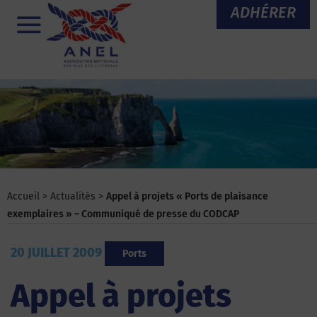
Aller
ADHÉRER
au
Menu
contenu
Accueil
>
Actualités
>
Appel à projets « Ports de plaisance
exemplaires » – Communiqué de presse du CODCAP
20 JUILLET 2009
Ports
Appel à projets