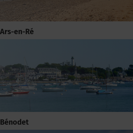
Ars-en-Ré
Bénodet