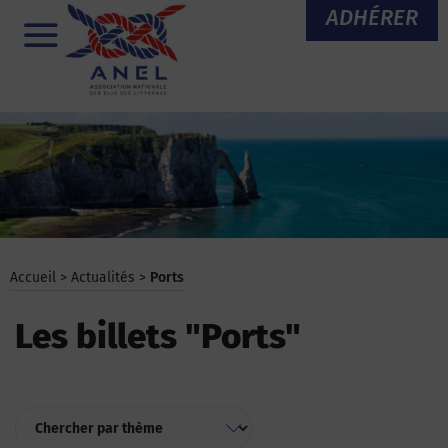
Aller
ADHÉRER
au
Menu
contenu
Accueil
>
Actualités
>
Ports
Les billets "Ports"