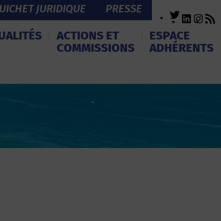
UICHET JURIDIQUE
PRESSE
Twitter
LinkedI
Inst
R
F
UALITÉS
ACTIONS ET
ESPACE
COMMISSIONS
ADHÉRENTS