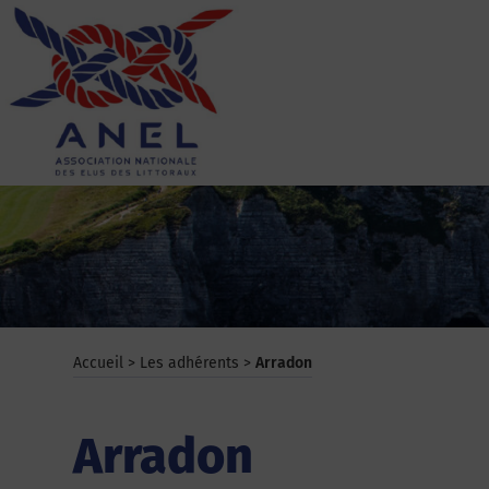
Aller
au
contenu
ANEL
Accueil
>
Les adhérents
>
Arradon
Arradon