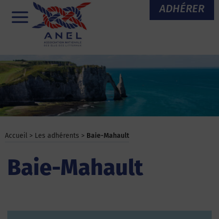
Aller
ADHÉRER
au
Menu
contenu
Accueil
>
Les adhérents
>
Baie-Mahault
Baie-Mahault