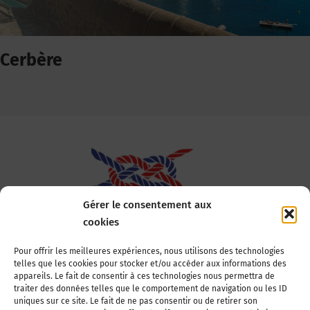
Cerbère
Gérer le consentement aux
cookies
Association Nationale des Elus des Littoraux
Pour offrir les meilleures expériences, nous utilisons des technologies
telles que les cookies pour stocker et/ou accéder aux informations des
22, boulevard de la Tour-Maubourg
appareils. Le fait de consentir à ces technologies nous permettra de
75007 Paris
traiter des données telles que le comportement de navigation ou les ID
Tél : 01 44 11 11 70
uniques sur ce site. Le fait de ne pas consentir ou de retirer son