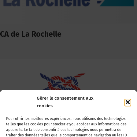
CA de La Rochelle
Gérer le consentement aux
cookies
Association Nationale des Elus des Littoraux
Pour offrir les meilleures expériences, nous utilisons des technologies
telles que les cookies pour stocker et/ou accéder aux informations des
22, boulevard de la Tour-Maubourg
appareils. Le fait de consentir à ces technologies nous permettra de
75007 Paris
traiter des données telles que le comportement de navigation ou les ID