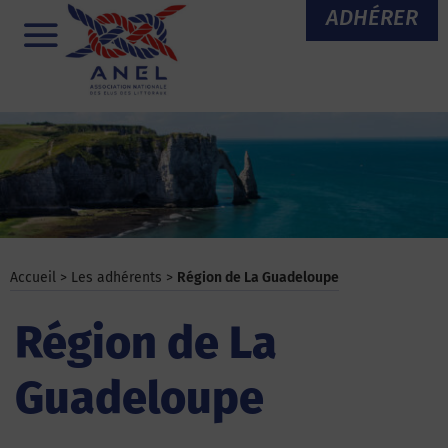
Aller
ADHÉRER
au
Menu
contenu
Accueil
>
Les adhérents
>
Région de La Guadeloupe
Région de La
Guadeloupe