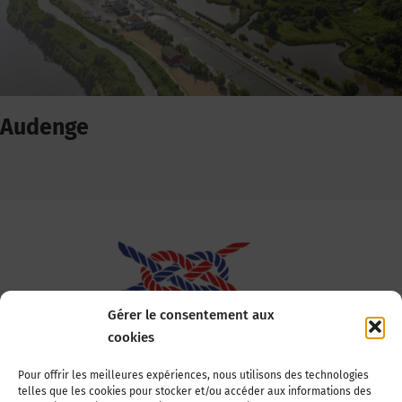
Audenge
Gérer le consentement aux
cookies
Association Nationale des Elus des Littoraux
Pour offrir les meilleures expériences, nous utilisons des technologies
telles que les cookies pour stocker et/ou accéder aux informations des
22, boulevard de la Tour-Maubourg