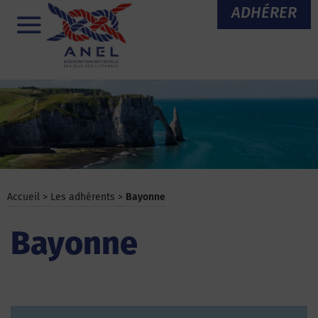
Aller
ADHÉRER
au
Menu
contenu
Accueil
>
Les adhérents
>
Bayonne
Bayonne