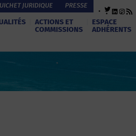
UICHET JURIDIQUE
PRESSE
Twitter
LinkedI
Inst
R
F
UALITÉS
ACTIONS ET
ESPACE
COMMISSIONS
ADHÉRENTS