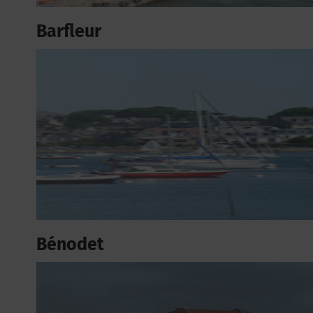
Barfleur
Bénodet