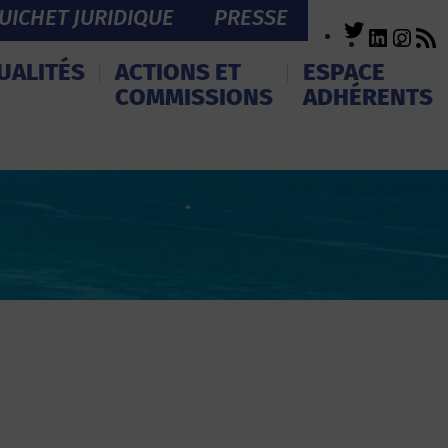
UICHET JURIDIQUE
PRESSE
Twitter
LinkedI
Inst
R
F
UALITÉS
ACTIONS ET
ESPACE
COMMISSIONS
ADHÉRENTS