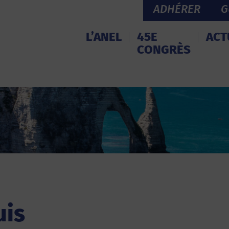
ADHÉRER
G
L’ANEL
45E
ACT
CONGRÈS
uis