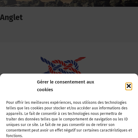
Anglet
Gérer le consentement aux
cookies
Association Nationale des Elus des Littoraux
Pour offrir les meilleures expériences, nous utilisons des technologies
telles que les cookies pour stocker et/ou accéder aux informations des
22, boulevard de la Tour-Maubourg
appareils. Le fait de consentir à ces technologies nous permettra de
75007 Paris
traiter des données telles que le comportement de navigation ou les ID
Tél : 01 44 11 11 70
uniques sur ce site. Le fait de ne pas consentir ou de retirer son
consentement peut avoir un effet négatif sur certaines caractéristiques et
E-mail : anel-secretariat@anel.asso.fr
fonctions.