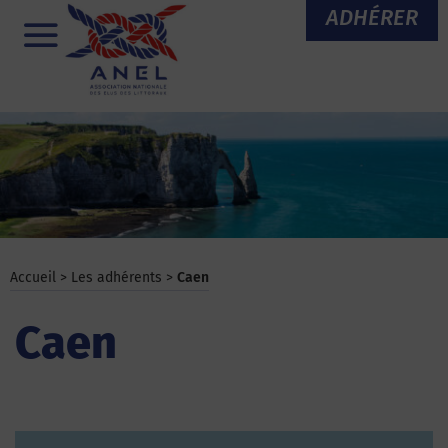
Aller
ADHÉRER
au
Menu
contenu
Accueil
>
Les adhérents
>
Caen
Caen