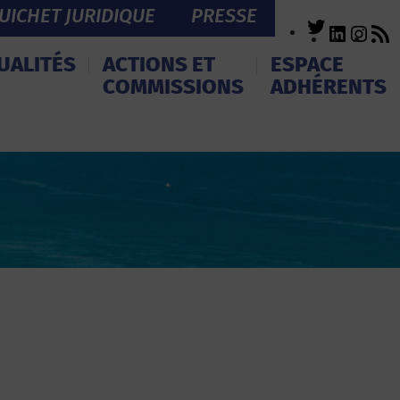
UICHET JURIDIQUE
PRESSE
Twitter
LinkedI
Inst
R
F
UALITÉS
ACTIONS ET
ESPACE
COMMISSIONS
ADHÉRENTS