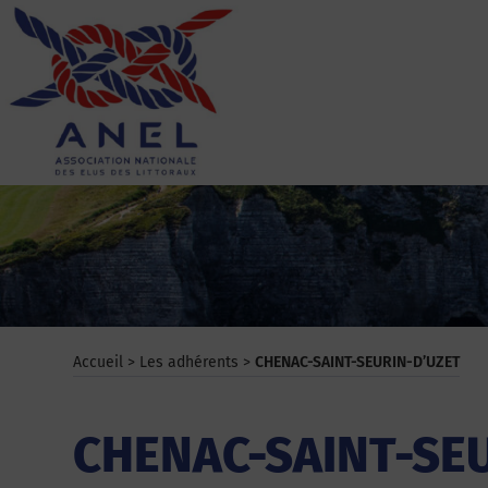
Aller
au
contenu
ANEL
Accueil
>
Les adhérents
>
CHENAC-SAINT-SEURIN-D’UZET
CHENAC-SAINT-SE