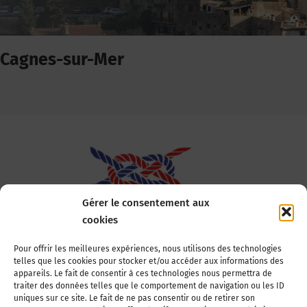
Cagnes-sur-Mer
Gérer le consentement aux
cookies
Association Nationale des Elus des Littoraux
Pour offrir les meilleures expériences, nous utilisons des technologies
telles que les cookies pour stocker et/ou accéder aux informations des
22, boulevard de la Tour-Maubourg
appareils. Le fait de consentir à ces technologies nous permettra de
75007 Paris
traiter des données telles que le comportement de navigation ou les ID
Tél : 01 44 11 11 70
uniques sur ce site. Le fait de ne pas consentir ou de retirer son