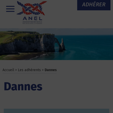
Aller
ADHÉRER
au
Menu
contenu
Accueil
>
Les adhérents
>
Dannes
Dannes