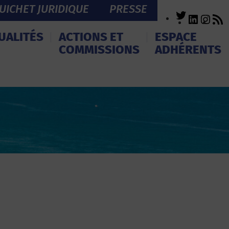
UICHET JURIDIQUE
PRESSE
Twitter
LinkedI
Inst
R
F
UALITÉS
ACTIONS ET
ESPACE
COMMISSIONS
ADHÉRENTS