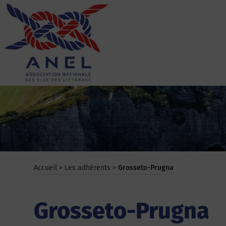
Aller
au
contenu
ANEL
Accueil
>
Les adhérents
>
Grosseto-Prugna
Grosseto-Prugna