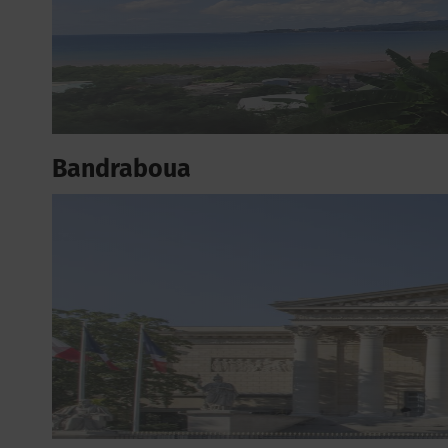
Bandraboua