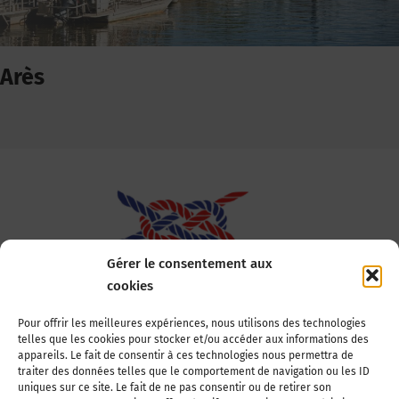
Arès
Gérer le consentement aux
cookies
Association Nationale des Elus des Littoraux
Pour offrir les meilleures expériences, nous utilisons des technologies
telles que les cookies pour stocker et/ou accéder aux informations des
22, boulevard de la Tour-Maubourg
appareils. Le fait de consentir à ces technologies nous permettra de
75007 Paris
traiter des données telles que le comportement de navigation ou les ID
Tél : 01 44 11 11 70
uniques sur ce site. Le fait de ne pas consentir ou de retirer son