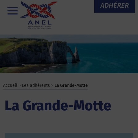
Aller
ADHÉRER
au
Menu
contenu
Accueil
>
Les adhérents
>
La Grande-Motte
La Grande-Motte