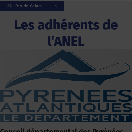
64 - Pyrénées-Atlantiques
20 - Corse
20 - Corse
85 - Vendée
29 - Finistère
35 - Îlle-et-Vilaine
85 - Vendée
06 - Alpes-Maritimes
20 - Corse
62 - Pas-de-Calais
Les adhérents de
l'ANEL