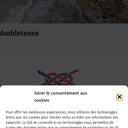
Ambleteuse
Gérer le consentement aux
cookies
Association Nationale des Elus des Littoraux
Pour offrir les meilleures expériences, nous utilisons des technologies
telles que les cookies pour stocker et/ou accéder aux informations des
22, boulevard de la Tour-Maubourg
appareils. Le fait de consentir à ces technologies nous permettra de
75007 Paris
traiter des données telles que le comportement de navigation ou les ID