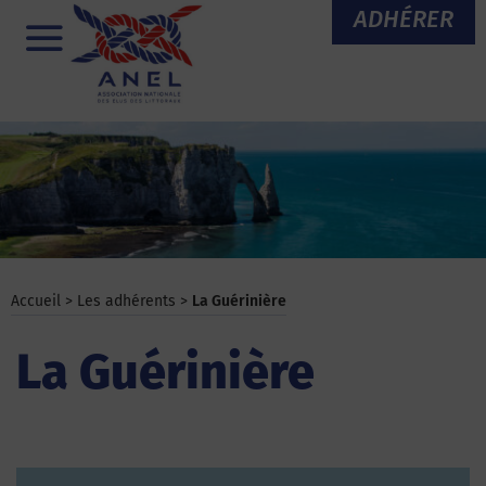
Aller
ADHÉRER
au
Menu
contenu
Accueil
>
Les adhérents
>
La Guérinière
La Guérinière