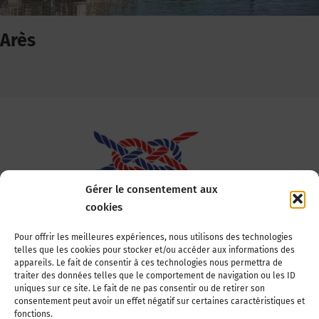
Arès
Gérer le consentement aux
cookies
Association Nationale des Elus des Littoraux
Pour offrir les meilleures expériences, nous utilisons des technologies
telles que les cookies pour stocker et/ou accéder aux informations des
22, boulevard de la Tour-Maubourg
appareils. Le fait de consentir à ces technologies nous permettra de
75007 Paris
traiter des données telles que le comportement de navigation ou les ID
Tél : 01 44 11 11 70
uniques sur ce site. Le fait de ne pas consentir ou de retirer son
consentement peut avoir un effet négatif sur certaines caractéristiques et
E-mail : anel-secretariat@anel.asso.fr
fonctions.