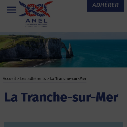
Aller
ADHÉRER
au
Menu
contenu
Accueil
>
Les adhérents
>
La Tranche-sur-Mer
La Tranche-sur-Mer