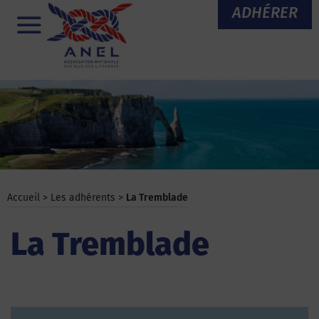
Aller
ADHÉRER
au
Menu
contenu
Accueil
>
Les adhérents
>
La Tremblade
La Tremblade