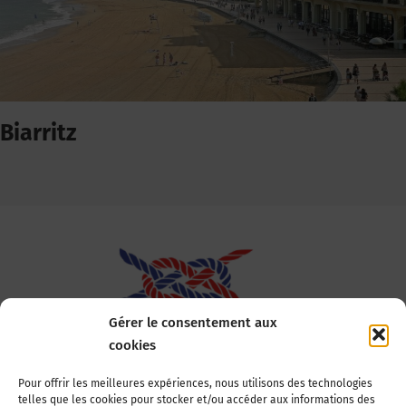
Biarritz
Gérer le consentement aux
cookies
Association Nationale des Elus des Littoraux
Pour offrir les meilleures expériences, nous utilisons des technologies
telles que les cookies pour stocker et/ou accéder aux informations des
22, boulevard de la Tour-Maubourg