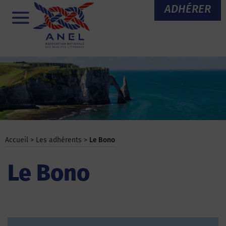
Aller
ADHÉRER
au
Menu
contenu
Accueil
>
Les adhérents
>
Le Bono
Le Bono