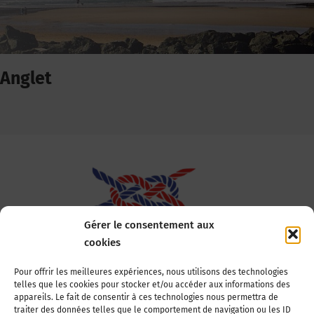
Anglet
Gérer le consentement aux
cookies
Association Nationale des Elus des Littoraux
Pour offrir les meilleures expériences, nous utilisons des technologies
telles que les cookies pour stocker et/ou accéder aux informations des
22, boulevard de la Tour-Maubourg
appareils. Le fait de consentir à ces technologies nous permettra de
75007 Paris
traiter des données telles que le comportement de navigation ou les ID