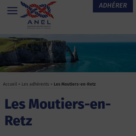
Aller
ADHÉRER
au
Menu
contenu
Accueil
>
Les adhérents
>
Les Moutiers-en-Retz
Les Moutiers-en-
Retz