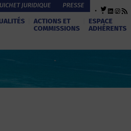
UICHET JURIDIQUE
PRESSE
Twitter
LinkedI
Inst
R
F
UALITÉS
ACTIONS ET
ESPACE
COMMISSIONS
ADHÉRENTS