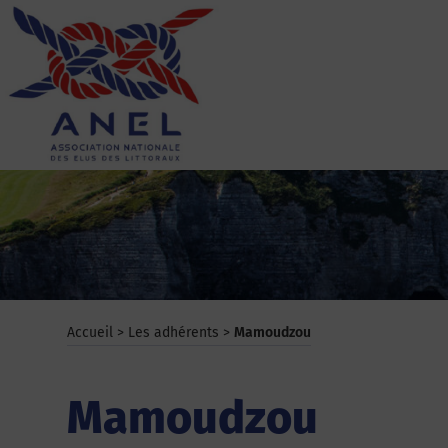
Aller
au
contenu
ANEL
Accueil
>
Les adhérents
>
Mamoudzou
Mamoudzou