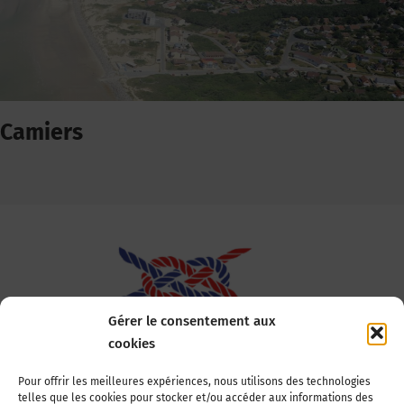
Camiers
Gérer le consentement aux
cookies
Association Nationale des Elus des Littoraux
Pour offrir les meilleures expériences, nous utilisons des technologies
telles que les cookies pour stocker et/ou accéder aux informations des
22, boulevard de la Tour-Maubourg