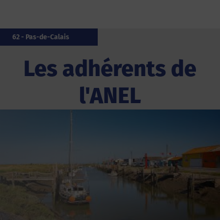
85 - Vendée
20 - Corse
33 - Gironde
85 - Vendée
976 - Mayotte
17 - Charente-Maritime
85 - Vendée
06 - Alpes-Maritimes
56 - Morbihan
62 - Pas-de-Calais
Les adhérents de
l'ANEL