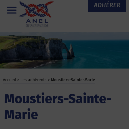
Aller
ADHÉRER
au
Menu
contenu
Accueil
>
Les adhérents
>
Moustiers-Sainte-Marie
Moustiers-Sainte-
Marie