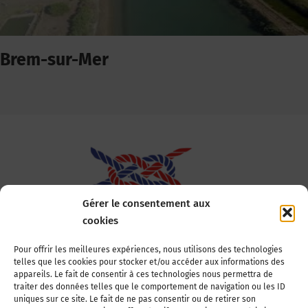
Brem-sur-Mer
Gérer le consentement aux
cookies
Association Nationale des Elus des Littoraux
Pour offrir les meilleures expériences, nous utilisons des technologies
telles que les cookies pour stocker et/ou accéder aux informations des
22, boulevard de la Tour-Maubourg
appareils. Le fait de consentir à ces technologies nous permettra de
75007 Paris
traiter des données telles que le comportement de navigation ou les ID
Tél : 01 44 11 11 70
uniques sur ce site. Le fait de ne pas consentir ou de retirer son