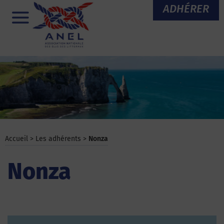
Aller
ADHÉRER
au
Menu
contenu
Accueil
>
Les adhérents
>
Nonza
Nonza