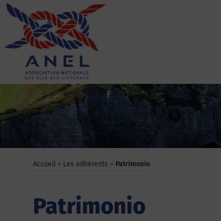
Aller
au
contenu
ANEL
Accueil
>
Les adhérents
>
Patrimonio
Patrimonio