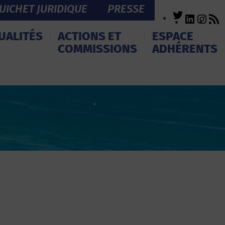
UICHET JURIDIQUE
PRESSE
Twitter
LinkedI
Inst
R
F
UALITÉS
ACTIONS ET
ESPACE
COMMISSIONS
ADHÉRENTS