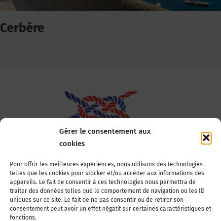
Cerbère
Gérer le consentement aux
cookies
Association Nationale des Elus des Littoraux
Pour offrir les meilleures expériences, nous utilisons des technologies
telles que les cookies pour stocker et/ou accéder aux informations des
22, boulevard de la Tour-Maubourg
appareils. Le fait de consentir à ces technologies nous permettra de
75007 Paris
traiter des données telles que le comportement de navigation ou les ID
Tél : 01 44 11 11 70
uniques sur ce site. Le fait de ne pas consentir ou de retirer son
consentement peut avoir un effet négatif sur certaines caractéristiques et
E-mail : anel-secretariat@anel.asso.fr
fonctions.