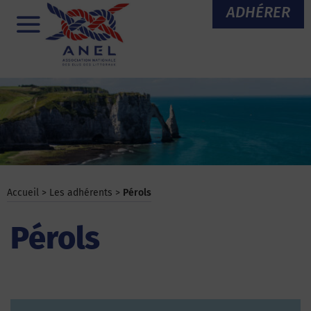
Aller
ADHÉRER
au
Menu
contenu
Accueil
>
Les adhérents
>
Pérols
Pérols