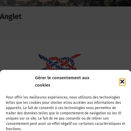
Anglet
Gérer le consentement aux
cookies
Association Nationale des Elus des Littoraux
Pour offrir les meilleures expériences, nous utilisons des technologies
telles que les cookies pour stocker et/ou accéder aux informations des
22, boulevard de la Tour-Maubourg
appareils. Le fait de consentir à ces technologies nous permettra de
75007 Paris
traiter des données telles que le comportement de navigation ou les ID
Tél : 01 44 11 11 70
uniques sur ce site. Le fait de ne pas consentir ou de retirer son
consentement peut avoir un effet négatif sur certaines caractéristiques et
E-mail : anel-secretariat@anel.asso.fr
fonctions.