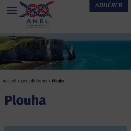
Aller
ADHÉRER
au
Menu
contenu
Accueil
>
Les adhérents
>
Plouha
Plouha