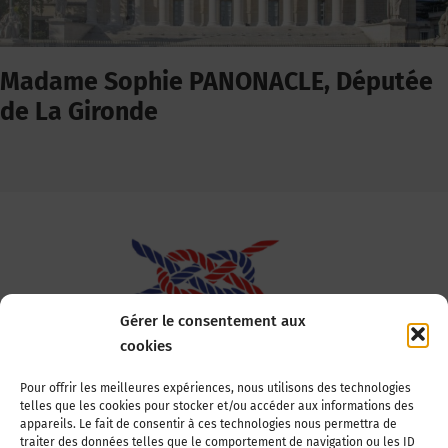
Madame Sophie PANONACLE, Députée
de La Gironde
Gérer le consentement aux
cookies
Association Nationale des Elus des Littoraux
Pour offrir les meilleures expériences, nous utilisons des technologies
telles que les cookies pour stocker et/ou accéder aux informations des
22, boulevard de la Tour-Maubourg
appareils. Le fait de consentir à ces technologies nous permettra de
75007 Paris
traiter des données telles que le comportement de navigation ou les ID