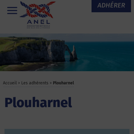
Aller
ADHÉRER
au
Menu
contenu
Accueil
>
Les adhérents
>
Plouharnel
Plouharnel